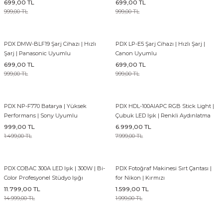
699,00 TL
699,00 TL
999,00 TL
999,00 TL
EFEKT EKİPMANI
FLASH BELLEK
PDX DMW-BLF19 Şarj Cihazı | Hızlı
PDX LP-E5 Şarj Cihazı | Hızlı Şarj |
Şarj | Panasonic Uyumlu
Canon Uyumlu
699,00 TL
699,00 TL
999,00 TL
999,00 TL
PDX NP-F770 Batarya | Yüksek
PDX HDL-100AIAPC RGB Stick Light |
Performans | Sony Uyumlu
Çubuk LED Işık | Renkli Aydınlatma
999,00 TL
6.999,00 TL
1.499,00 TL
7.999,00 TL
PDX COBAC 300A LED Işık | 300W | Bi-
PDX Fotoğraf Makinesi Sırt Çantası |
Color Profesyonel Stüdyo Işığı
for Nikon | Kırmızı
11.799,00 TL
1.599,00 TL
14.999,00 TL
1.999,00 TL