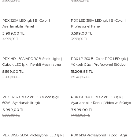
2.999,00 TL
4.999,00 TL
PDX 320A LED Işık | Bi-Color |
PDX LED 396A LED Işık | Bi-Color |
Ayarlanabilir Panel
Profesyonel Panel
3.999,00 TL
3.599,00 TL
4.999,00 TL
3.999,00 TL
PDX HDL-60AIAPC RGB Stick Light |
PDX LP-200 Bi-Color PRO LED Işık |
Çubuk LED Işık | Renkli Aydınlatma
Yüksek Güç | Profesyonel Stüdyo
5.599,00 TL
15.208,83 TL
5.999,00 TL
17.548,83 TL
PDX LP-60 Bi-Color LED Video Işığı |
PDX EX-200 III Bi-Color LED Işık |
60W | Ayarlanabilir Işık
Ayarlanabilir Renk | Video ve Stüdyo
6.999,00 TL
7.999,00 TL
9.999,00 TL
14.038,83 TL
PDX WSL-1280A Profesyonel LED Işık |
PDX 6109 Profesyonel Tripod | Ağır