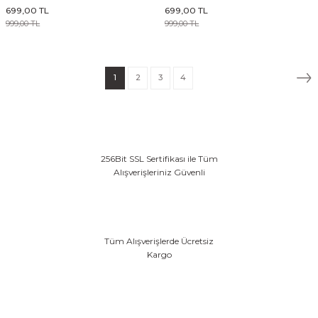
699,00 TL
699,00 TL
999,00 TL
999,00 TL
1
2
3
4
256Bit SSL Sertifikası ile Tüm
Alışverişleriniz Güvenli
Tüm Alışverişlerde Ücretsiz
Kargo