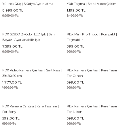
Yüksek Güç | Stüdyo Aydınlatma
Yük Taşıma | Stabil Video Çekim
8.999,00 TL
1.199,00 TL
9.999,00 TL
1.499,00 TL
PDX SD80D Bi-Color LED Işık | Sarı
PDX Mini Pro Tripod | Kompakt |
Beyaz | Ayarlanabilir Işık
Taşınabilir
7.599,00 TL
399,00 TL
9.999,00 TL
999,00 TL
PDX Video Kamera Çantası | Sert Kasa |
PDX Kamera Çantası | Kare Tasarım |
39x20x20 cm
For Canon
1.777,00 TL
599,00 TL
1.999,00 TL
999,00 TL
PDX Kamera Çantası | Kare Tasarım |
PDX Kamera Çantası | Kare Tasarım |
For Sony
For Nikon
599,00 TL
599,00 TL
999,00 TL
999,00 TL