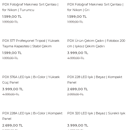
PDX Fotoğraf Makinesi Sırt Çantası |
PDX Fotoğraf Makinesi Sırt Çantası |
for Nikon | Turuncu
for Nikon | Gri
1.599,00 TL
1.599,00 TL
1.999,00 TL
1.999,00 TL
PDX 577 Profesyonel Tripod | Yüksek
PDX Ürün Çekim Çadırı | Fotobox 200
Taşıma Kapasitesi | Stabil Çekim
cm | Işıksız Çekim Çadırı
1.599,00 TL
3.999,00 TL
1.999,00 TL
4.999,00 TL
PDX 576A LED Işık | Bi-Color | Yüksek
PDX 228 LED Işık | Beyaz | Kompakt
Güç Panel
Panel
3.999,00 TL
2.699,00 TL
4.999,00 TL
2.999,00 TL
PDX 228A LED Işık | Bi-Color | Kompakt
PDX 320 LED Işık | Beyaz | Sürekli Işık
Panel
2.699,00 TL
3.999,00 TL