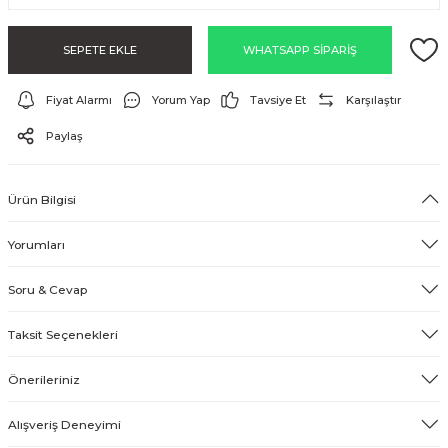
EFEKT EKİPMANI
SEPETE EKLE
WHATSAPP SİPARİŞ
FLASH BELLEK
Fiyat Alarmı
Yorum Yap
Tavsiye Et
Karşılaştır
Paylaş
Ürün Bilgisi
Yorumları
Soru & Cevap
Taksit Seçenekleri
Önerileriniz
Alışveriş Deneyimi