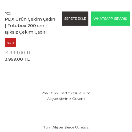
PDX
SEPETE EKLE
WHATSAPP SİPARİŞ
PDX Ürün Çekim Çadırı
| Fotobox 200 cm |
Işıksız Çekim Çadırı
%20
4.999,00 TL
3.999,00 TL
256Bit SSL Sertifikası ile Tüm
Alışverişleriniz Güvenli
Tüm Alışverişlerde Ücretsiz