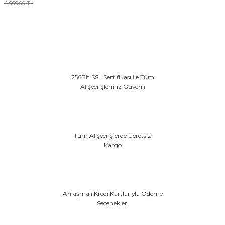
4.999,00 TL
EFEKT EKİPMANI
FLASH BELLEK
256Bit SSL Sertifikası ile Tüm
Alışverişleriniz Güvenli
Tüm Alışverişlerde Ücretsiz
Kargo
Anlaşmalı Kredi Kartlarıyla Ödeme
Seçenekleri