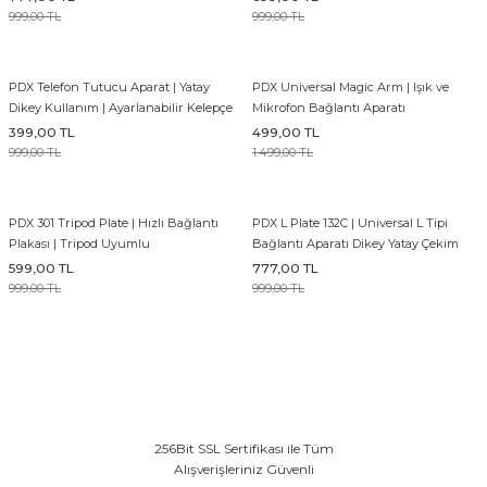
999,00 TL
999,00 TL
EFEKT EKİPMANI
FLASH BELLEK
PDX Telefon Tutucu Aparat | Yatay
PDX Universal Magic Arm | Işık ve
Dikey Kullanım | Ayarlanabilir Kelepçe
Mikrofon Bağlantı Aparatı
399,00 TL
499,00 TL
999,00 TL
1.499,00 TL
PDX 301 Tripod Plate | Hızlı Bağlantı
PDX L Plate 132C | Universal L Tipi
Plakası | Tripod Uyumlu
Bağlantı Aparatı Dikey Yatay Çekim
599,00 TL
777,00 TL
999,00 TL
999,00 TL
256Bit SSL Sertifikası ile Tüm
Alışverişleriniz Güvenli