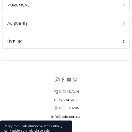
KURUMSAL
ALIŞVERİŞ
ÜYELİK
BİZİ ARAYIN
0532 761 56 56
BİZE ULAŞIN
info@pdx.com.tr
Deneyimini iyileştirmek ve sana daha iyi
içerik gösterebilmek için çerezler