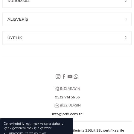
KURUMSAL
ALIŞVERİŞ
ÜYELİK
BİZİ ARAYIN
0532 761 56 56
BİZE ULAŞIN
info@pdx.com.tr
Deneyimini iyileştirmek ve sana daha iyi
içerik gösterebilmek için çerezler
© Tüm hakları saklıdır. Kredi kartı bilgileriniz 256bit SSL sertifikası ile
kullanıyoruz.
Çerez Politikası