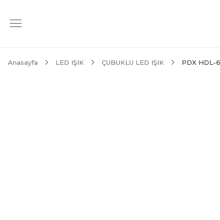
Anasayfa
LED IŞIK
ÇUBUKLU LED IŞIK
PDX HDL-60