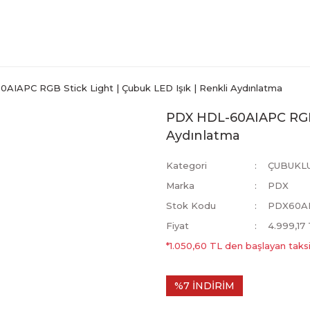
AIAPC RGB Stick Light | Çubuk LED Işık | Renkli Aydınlatma
PDX HDL-60AIAPC RGB S
Aydınlatma
Kategori
ÇUBUKLU
Marka
PDX
Stok Kodu
PDX60A
Fiyat
4.999,17
*1.050,60 TL den başlayan taksit
%7 İNDİRİM