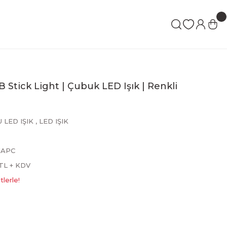
tick Light | Çubuk LED Işık | Renkli
 LED IŞIK
,
LED IŞIK
IAPC
 TL + KDV
lerle!