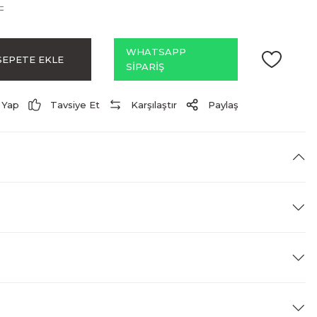
L
WHATSAPP
SEPETE EKLE
SİPARİŞ
 Yap
Tavsiye Et
Karşılaştır
Paylaş