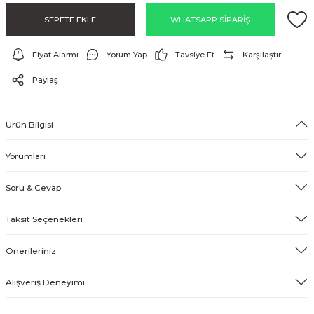
EFEKT EKİPMANI
SEPETE EKLE
WHATSAPP SİPARİŞ
FLASH BELLEK
Fiyat Alarmı
Yorum Yap
Tavsiye Et
Karşılaştır
Paylaş
Ürün Bilgisi
Yorumları
Soru & Cevap
Taksit Seçenekleri
Önerileriniz
Alışveriş Deneyimi