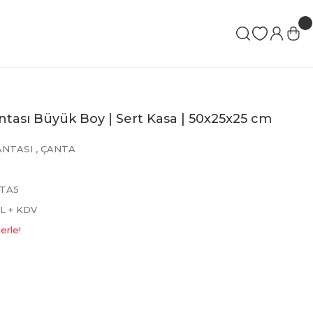
tası Büyük Boy | Sert Kasa | 50x25x25 cm
ANTASI
,
ÇANTA
TA5
TL + KDV
erle!