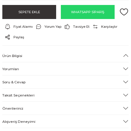
EFEKT EKİPMANI
SEPETE EKLE
WHATSAPP SİPARİŞ
FLASH BELLEK
Fiyat Alarmı
Yorum Yap
Tavsiye Et
Karşılaştır
Paylaş
Ürün Bilgisi
Yorumları
Soru & Cevap
Taksit Seçenekleri
Önerileriniz
Alışveriş Deneyimi