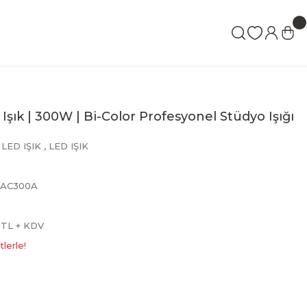
ık | 300W | Bi-Color Profesyonel Stüdyo Işığı
LED IŞIK
,
LED IŞIK
AC300A
7 TL + KDV
lerle!