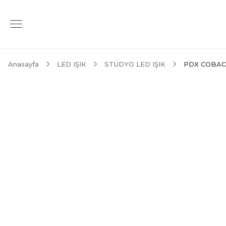
Anasayfa
LED IŞIK
STÜDYO LED IŞIK
PDX COBAC 3