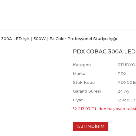
00A LED Işık | 300W | Bi-Color Profesyonel Stüdyo Işığı
PDX COBAC 300A LED Iş
Kategori
STÜDYO 
Marka
PDX
Stok Kodu
PDXCOB
Garanti Süresi
24 Ay
Fiyat
12.499,1
*2.213,97 TL den başlayan taksit
%21 İNDİRİM