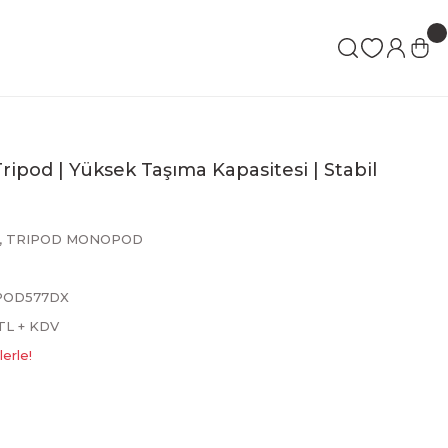
ipod | Yüksek Taşıma Kapasitesi | Stabil
,
TRIPOD MONOPOD
POD577DX
 TL + KDV
erle!