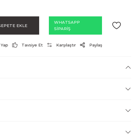
WHATSAPP
SEPETE EKLE
SİPARİŞ
 Yap
Tavsiye Et
Karşılaştır
Paylaş