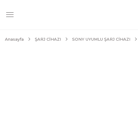
Anasayfa
ŞARJ CİHAZI
SONY UYUMLU ŞARJ CİHAZI