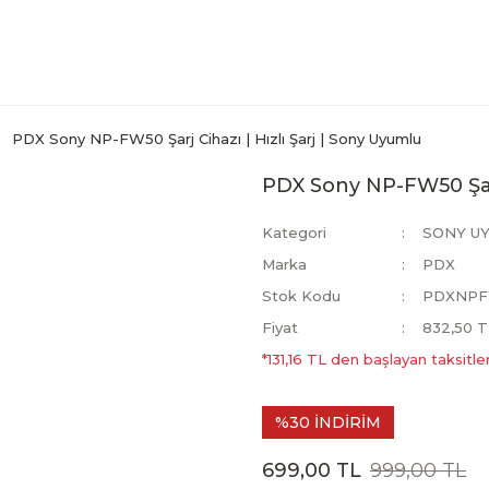
PDX Sony NP-FW50 Şarj Cihazı | Hızlı Şarj | Sony Uyumlu
PDX Sony NP-FW50 Şarj
Kategori
SONY UY
Marka
PDX
Stok Kodu
PDXNP
Fiyat
832,50 T
*131,16 TL den başlayan taksitler
%30 İNDİRİM
699,00 TL
999,00 TL