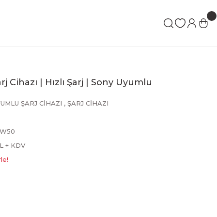
 Cihazı | Hızlı Şarj | Sony Uyumlu
UMLU ŞARJ CİHAZI
,
ŞARJ CİHAZI
FW50
L + KDV
le!