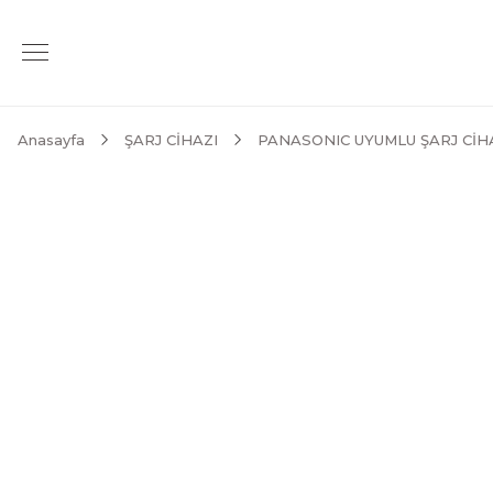
Anasayfa
ŞARJ CİHAZI
PANASONIC UYUMLU ŞARJ CİH