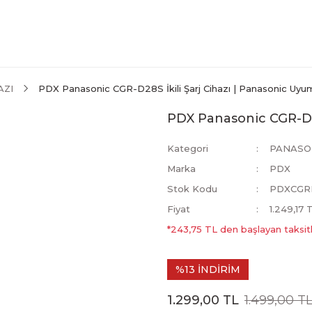
AZI
PDX Panasonic CGR-D28S İkili Şarj Cihazı | Panasonic Uyu
PDX Panasonic CGR-D28
Kategori
PANASON
Marka
PDX
Stok Kodu
PDXCGR
Fiyat
1.249,17
*243,75 TL den başlayan taksitl
%13 İNDİRİM
1.299,00 TL
1.499,00 T