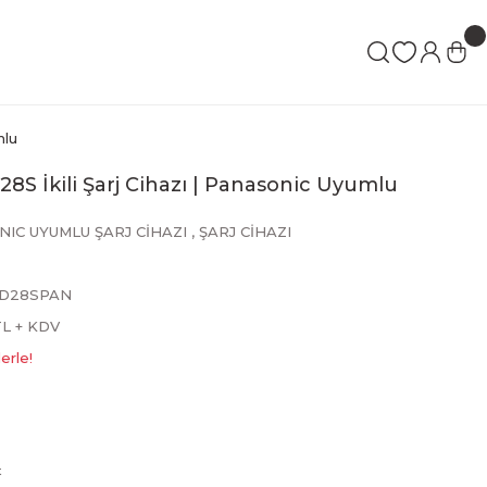
mlu
S İkili Şarj Cihazı | Panasonic Uyumlu
IC UYUMLU ŞARJ CİHAZI
,
ŞARJ CİHAZI
D28SPAN
 TL + KDV
erle!
L