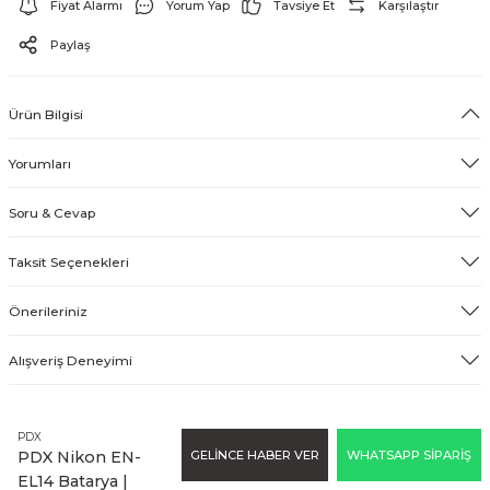
Fiyat Alarmı
Yorum Yap
Tavsiye Et
Karşılaştır
EFEKT EKİPMANI
Paylaş
FLASH BELLEK
Ürün Bilgisi
Yorumları
Soru & Cevap
Taksit Seçenekleri
Önerileriniz
Alışveriş Deneyimi
PDX
GELİNCE HABER VER
WHATSAPP SİPARİŞ
PDX Nikon EN-
EL14 Batarya |