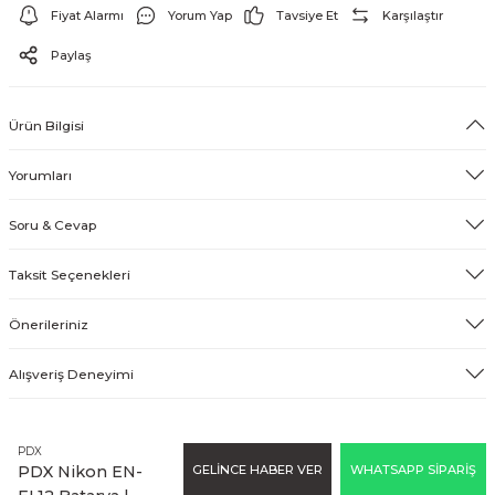
Fiyat Alarmı
Yorum Yap
Tavsiye Et
Karşılaştır
EFEKT EKİPMANI
Paylaş
FLASH BELLEK
Ürün Bilgisi
Yorumları
Soru & Cevap
Taksit Seçenekleri
Önerileriniz
Alışveriş Deneyimi
PDX
GELİNCE HABER VER
WHATSAPP SİPARİŞ
PDX Nikon EN-