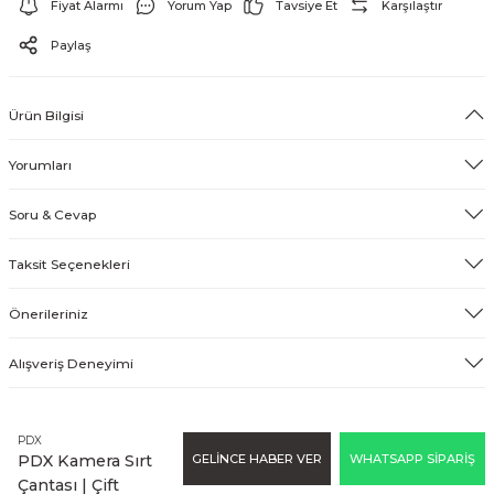
Fiyat Alarmı
Yorum Yap
Tavsiye Et
Karşılaştır
EFEKT EKİPMANI
Paylaş
FLASH BELLEK
Ürün Bilgisi
Yorumları
Soru & Cevap
Taksit Seçenekleri
Önerileriniz
Alışveriş Deneyimi
PDX
GELİNCE HABER VER
WHATSAPP SİPARİŞ
PDX Kamera Sırt
Çantası | Çift