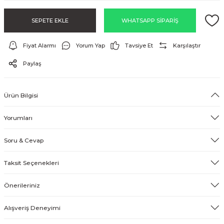
EFEKT EKİPMANI
SEPETE EKLE
WHATSAPP SİPARİŞ
FLASH BELLEK
Fiyat Alarmı
Yorum Yap
Tavsiye Et
Karşılaştır
Paylaş
Ürün Bilgisi
Yorumları
Soru & Cevap
Taksit Seçenekleri
Önerileriniz
Alışveriş Deneyimi