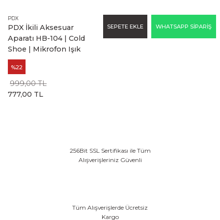
PDX
SEPETE EKLE
WHATSAPP SİPARİŞ
PDX İkili Aksesuar
Aparatı HB-104 | Cold
Shoe | Mikrofon Işık
%22
999,00 TL
777,00 TL
256Bit SSL Sertifikası ile Tüm
Alışverişleriniz Güvenli
Tüm Alışverişlerde Ücretsiz
Kargo