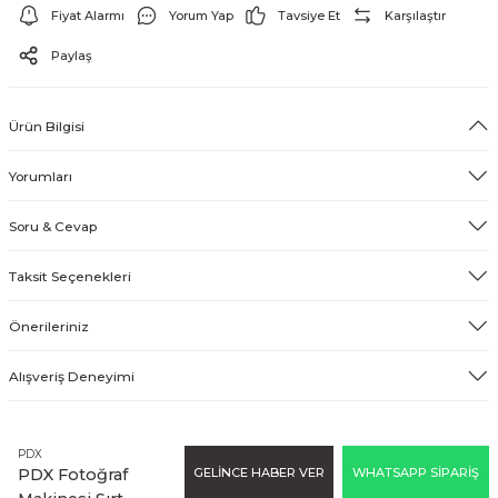
Fiyat Alarmı
Yorum Yap
Tavsiye Et
Karşılaştır
EFEKT EKİPMANI
Paylaş
FLASH BELLEK
Ürün Bilgisi
Yorumları
Soru & Cevap
Taksit Seçenekleri
Önerileriniz
Alışveriş Deneyimi
PDX
GELİNCE HABER VER
WHATSAPP SİPARİŞ
PDX Fotoğraf