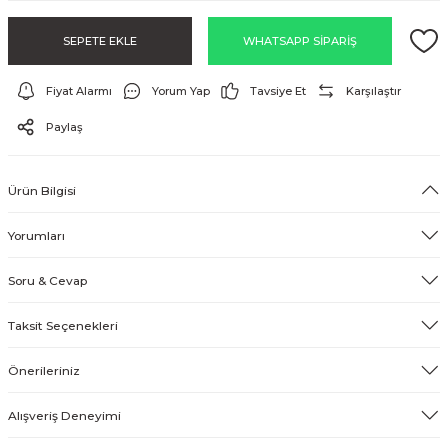
EFEKT EKİPMANI
SEPETE EKLE
WHATSAPP SİPARİŞ
FLASH BELLEK
Fiyat Alarmı
Yorum Yap
Tavsiye Et
Karşılaştır
Paylaş
Ürün Bilgisi
Yorumları
Soru & Cevap
Taksit Seçenekleri
Önerileriniz
Alışveriş Deneyimi