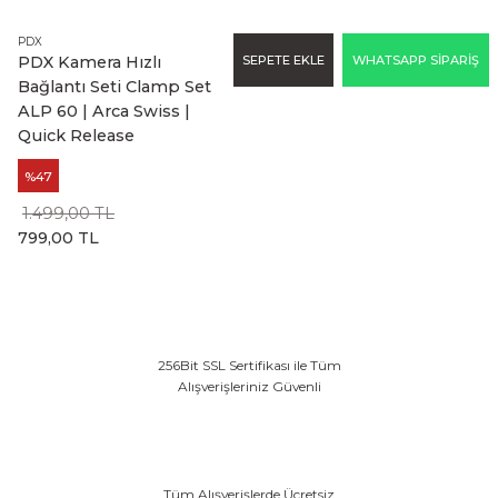
PDX
SEPETE EKLE
WHATSAPP SİPARİŞ
PDX Kamera Hızlı
Bağlantı Seti Clamp Set
ALP 60 | Arca Swiss |
Quick Release
%47
1.499,00 TL
799,00 TL
256Bit SSL Sertifikası ile Tüm
Alışverişleriniz Güvenli
Tüm Alışverişlerde Ücretsiz