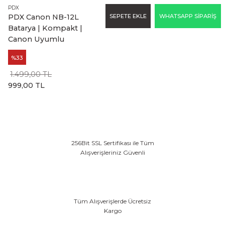
PDX
SEPETE EKLE
WHATSAPP SİPARİŞ
PDX Canon NB-12L
Batarya | Kompakt |
Canon Uyumlu
%33
1.499,00 TL
999,00 TL
256Bit SSL Sertifikası ile Tüm
Alışverişleriniz Güvenli
Tüm Alışverişlerde Ücretsiz
Kargo