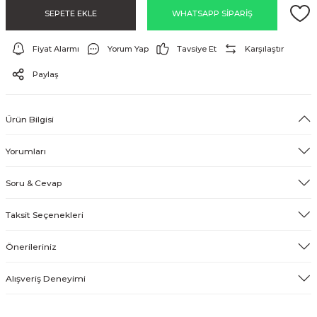
SEPETE EKLE
WHATSAPP SİPARİŞ
EFEKT EKİPMANI
Fiyat Alarmı
Yorum Yap
Tavsiye Et
Karşılaştır
FLASH BELLEK
Paylaş
Ürün Bilgisi
Yorumları
Soru & Cevap
Taksit Seçenekleri
Önerileriniz
Alışveriş Deneyimi