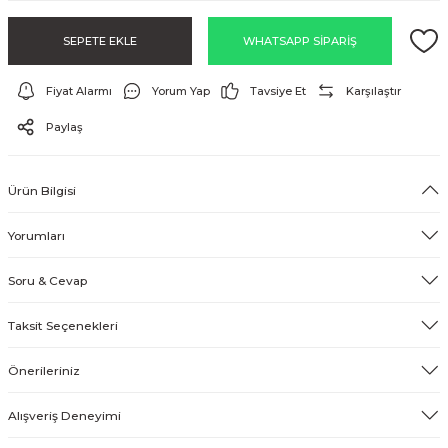
EFEKT EKİPMANI
SEPETE EKLE
WHATSAPP SİPARİŞ
FLASH BELLEK
Fiyat Alarmı
Yorum Yap
Tavsiye Et
Karşılaştır
Paylaş
Ürün Bilgisi
Yorumları
Soru & Cevap
Taksit Seçenekleri
Önerileriniz
Alışveriş Deneyimi