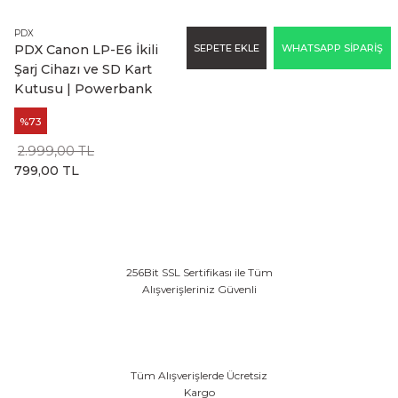
PDX
SEPETE EKLE
WHATSAPP SİPARİŞ
PDX Canon LP-E6 İkili
Şarj Cihazı ve SD Kart
Kutusu | Powerbank
%73
2.999,00 TL
799,00 TL
256Bit SSL Sertifikası ile Tüm
Alışverişleriniz Güvenli
Tüm Alışverişlerde Ücretsiz
Kargo