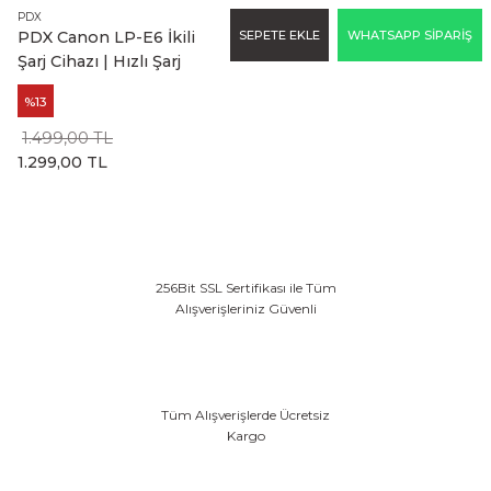
PDX
SEPETE EKLE
WHATSAPP SİPARİŞ
PDX Canon LP-E6 İkili
Şarj Cihazı | Hızlı Şarj
%13
1.499,00 TL
1.299,00 TL
256Bit SSL Sertifikası ile Tüm
Alışverişleriniz Güvenli
Tüm Alışverişlerde Ücretsiz
Kargo