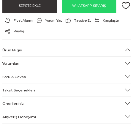
SEPETE EKLE
WHATSAPP SİPARİŞ
EFEKT EKİPMANI
Fiyat Alarmı
Yorum Yap
Tavsiye Et
Karşılaştır
FLASH BELLEK
Paylaş
Ürün Bilgisi
Yorumları
Soru & Cevap
Taksit Seçenekleri
Önerileriniz
Alışveriş Deneyimi