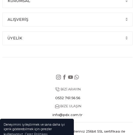
KURUMSAL
ALIŞVERİŞ
ÜYELİK
BİZİ ARAYIN
0532 761 56 56
BİZE ULAŞIN
info@pdx.com.tr
Deneyimini iyileştirmek ve sana daha iyi
içerik gösterebilmek için çerezler
© Tüm hakları saklıdır. Kredi kartı bilgileriniz 256bit SSL sertifikası ile
kullanıyoruz.
Çerez Politikası