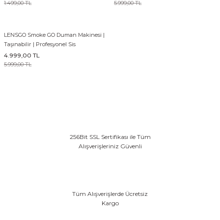
1.499,00 TL
5.999,00 TL
EFEKT EKİPMANI
LENSGO Smoke GO Duman Makinesi |
FLASH BELLEK
Taşınabilir | Profesyonel Sis
4.999,00 TL
5.999,00 TL
256Bit SSL Sertifikası ile Tüm
Alışverişleriniz Güvenli
Tüm Alışverişlerde Ücretsiz
Kargo