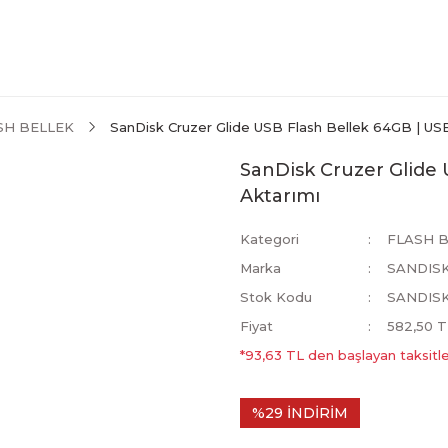
SH BELLEK
SanDisk Cruzer Glide USB Flash Bellek 64GB | USB 3
SanDisk Cruzer Glide U
Aktarımı
Kategori
FLASH 
Marka
SANDIS
Stok Kodu
SANDIS
Fiyat
582,50 T
*93,63 TL den başlayan taksitle
%29 İNDİRİM