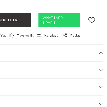
WHATSAPP
SEPETE EKLE
SİPARİŞ
 Yap
Tavsiye Et
Karşılaştır
Paylaş