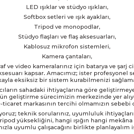
LED ışıklar ve stüdyo ışıkları,
Softbox setleri ve ışık ayakları,
Tripod ve monopodlar,
Stüdyo flaşları ve flaş aksesuarları,
Kablosuz mikrofon sistemleri,
Kamera çantaları,
af ve video kameralarınız için batarya ve şarj ci
esuarı kapsar. Amacımız; ister profesyonel sett
ayla eksiksiz bir sistem kurabilmenizi sağlama
ların sahadaki ihtiyaçlarına göre geliştirmeye
ün geliştirme sürecimizin merkezinde yer alıyor
e-ticaret markasının tercihi olmamızın sebebi 
oruz; teknik sorularınız, uyumluluk ihtiyaçları
ripod yüksekliğini, hangi ışığın hangi mekân
zla uyumlu çalışacağını birlikte planlayalım i