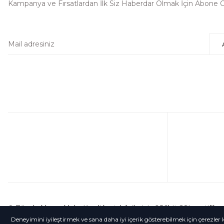
Kampanya ve Fırsatlardan İlk Siz Haberdar Olmak İçin Abone 
© Tüm hakları saklıdır. Kredi kartı bilgileriniz 256bit SSL sertifika
Deneyimini iyileştirmek ve sana daha iyi içerik gösterebilmek için çerezler