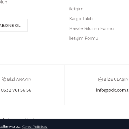
Olun
İletişim
Kargo Takibi
ABONE OL
Havale Bildirim Formu
İletişim Formu
BİZİ ARAYIN
BİZE ULAŞIN
0532 761 56 56
info@pdx.com.t
sı ile korunmaktadır.
 kullanıyoruz.
Çerez Politikası